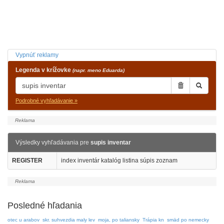
Vypnúť reklamy
Legenda v krížovke
(napr. meno Eduarda)
Podrobné vyhľadávanie »
Výsledky vyhľadávania pre
supis inventar
REGISTER
index inventár katalóg listina súpis zoznam
Posledné hľadania
otec u arabov
skr. suhvezdia maly lev
moja, po taliansky
Trápia kn
smäd po nemecky