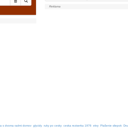
a s dvoma radmi domov
glycidy
ruky po cesky
ceska reziserka 1976
ekry
Plašenie sliepok
Dru