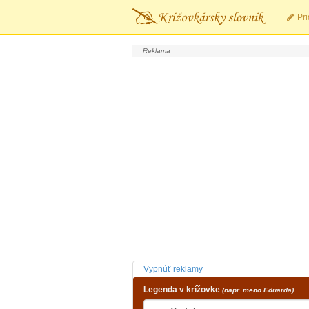
Pri
Vypnúť reklamy
Legenda v krížovke
(napr. meno Eduarda)