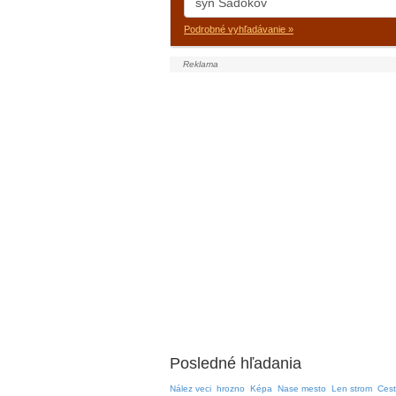
Podrobné vyhľadávanie »
Posledné hľadania
Nález veci
hrozno
Képa
Nase mesto
Len strom
Cest