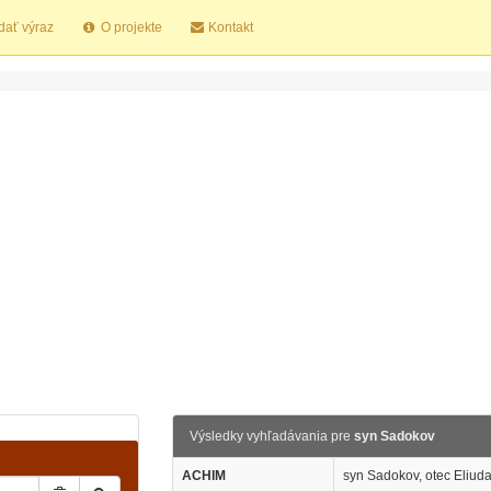
dať výraz
O projekte
Kontakt
Výsledky vyhľadávania pre
syn Sadokov
ACHIM
syn Sadokov, otec Eliud