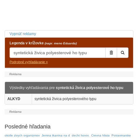
Vypnúť reklamy
Legenda v krížovke
(napr. meno Eduarda)
Podrobné vyhľadávanie »
Výsledky vyhľadávania pre
syntetická živica polyesterové ho typu
ALKYD
syntetická živica polyesterového typu
Posledné hľadania
okolie zivych organizmov
Jemna tkanina na d
decht hovor.
Crevna hlista
Potravinarske