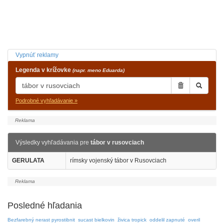
Vypnúť reklamy
Legenda v krížovke
(napr. meno Eduarda)
Podrobné vyhľadávanie »
Výsledky vyhľadávania pre
tábor v rusovciach
GERULATA
rímsky vojenský tábor v Rusovciach
Posledné hľadania
Bezfarebný nerast pyrostibnit
sucast bielkovin
živica tropick
oddelil zapnuté
overil