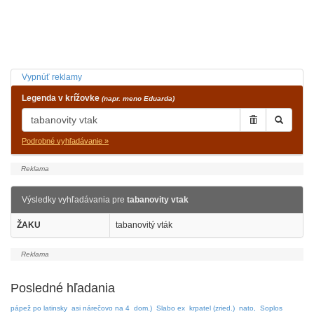
Vypnúť reklamy
Legenda v krížovke
(napr. meno Eduarda)
Podrobné vyhľadávanie »
Výsledky vyhľadávania pre
tabanovity vtak
ŽAKU
tabanovitý vták
Posledné hľadania
pápež po latinsky
asi nárečovo na 4
dom.)
Slabo ex
krpatel (zried.)
nato,
Soplos