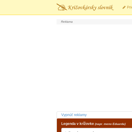
Pri
Vypnúť reklamy
Legenda v krížovke
(napr. meno Eduarda)