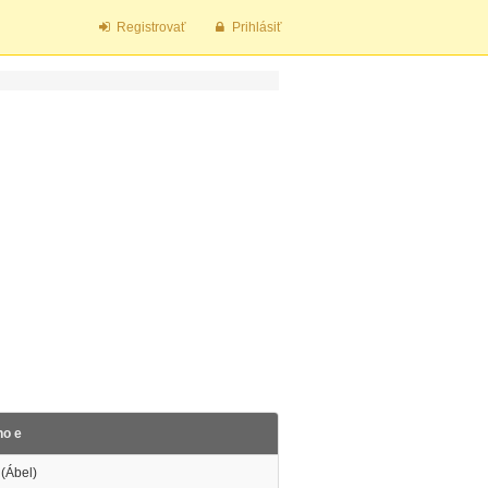
Registrovať
Prihlásiť
no e
(Ábel)