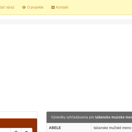
dať výraz
O projekte
Kontakt
Výsledky vyhľadávania pre
talianske muzske me
ABELE
talianske mužské meno 