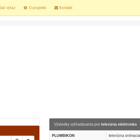
dať výraz
O projekte
Kontakt
Výsledky vyhľadávania pre
televizna elektronka
PLUMBIKON
televízna snímacia