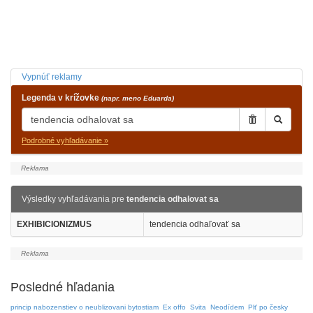
Vypnúť reklamy
Legenda v krížovke
(napr. meno Eduarda)
Podrobné vyhľadávanie »
Výsledky vyhľadávania pre
tendencia odhalovat sa
EXHIBICIONIZMUS
tendencia odhaľovať sa
Posledné hľadania
princip nabozenstiev o neublizovani bytostiam
Ex offo
Svita
Neodídem
Plť po česky