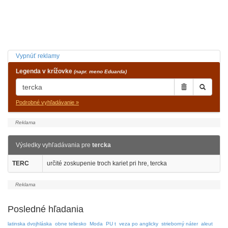
Vypnúť reklamy
Legenda v krížovke
(napr. meno Eduarda)
Podrobné vyhľadávanie »
Výsledky vyhľadávania pre
tercka
TERC
určité zoskupenie troch kariet pri hre, tercka
Posledné hľadania
latinska dvojhláska
obne teliesko
Moda
PU t
veza po anglicky
strieborný náter
aleut