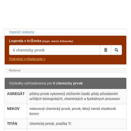
Vypnúť reklamy
Legenda v krížovke
(napr. meno Eduarda)
Podrobné vyhľadávanie »
Výsledky vyhľadávania pre
ti chemicky prvok
AGREGÁT
pôdny prvok vytvorený zlúčením častíc pôdy pôsobením
určitých biologických, chemických a fyzikálnych procesov
NEKOV
nekovový chemický prvok, prvok, ktorý nemá vlastnosti
kovov
TITÁN
chemický prvok, značka Ti