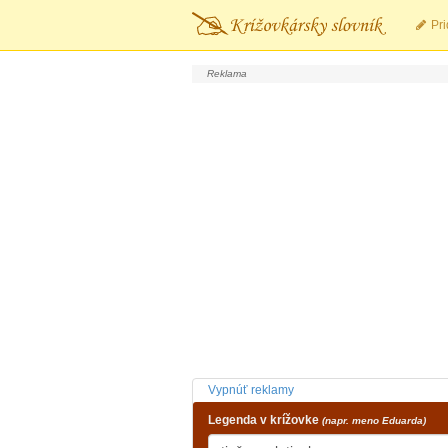
Pri
Vypnúť reklamy
Legenda v krížovke
(napr. meno Eduarda)