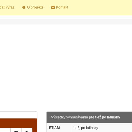
dať výraz
O projekte
Kontakt
Výsledky vyhľadávania pre
tiež po latinsky
ETIAM
tiež, po latinsky