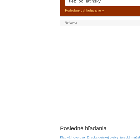
Podrobné vyhľadávanie »
Posledné hľadania
Kladivá hovorovo
Znacka detskej vyzivy
turecké mužs