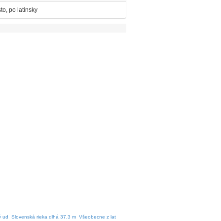
sto, po latinsky
ý ud
Slovenská rieka dlhá 37,3 m
Všeobecne z lat