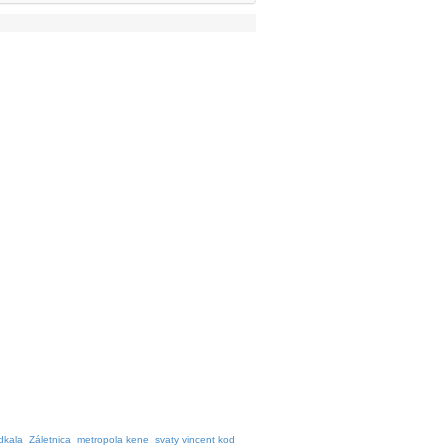
dkala
Záletnica
metropola kene
svaty vincent kod