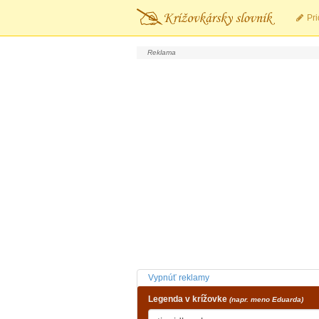
Pri
Vypnúť reklamy
Legenda v krížovke
(napr. meno Eduarda)