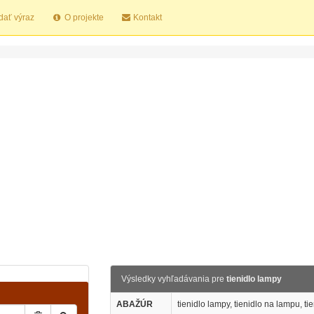
dať výraz
O projekte
Kontakt
Výsledky vyhľadávania pre
tienidlo lampy
ABAŽÚR
tienidlo lampy, tienidlo na lampu, tie