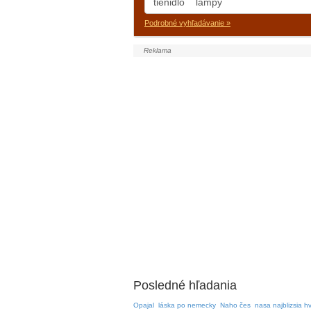
Podrobné vyhľadávanie »
Posledné hľadania
Opajal
láska po nemecky
Naho čes
nasa najblizsia h