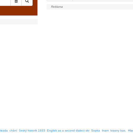
viezda
chání
český historik 1933
English as a second dialect skr
Sopka
Inam
krasny bas.
Hla