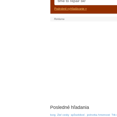
Podrobné vyhľadávanie »
Posledné hľadania
borg
Zisť cesky
spôsobilosť,
jednotka hmotnosti
Trik