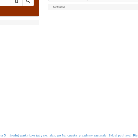
 na 5
národný park nízke tatry skr.
zlato po francuzsky
prazdniny zastarale
Sklbal potrhaval
Rie