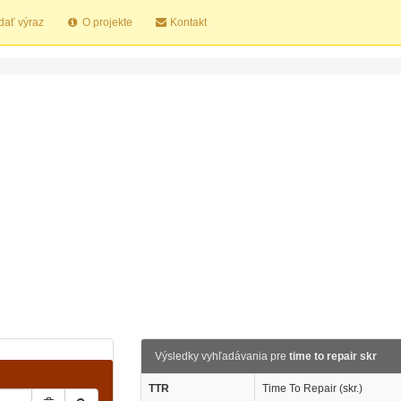
dať výraz
O projekte
Kontakt
Výsledky vyhľadávania pre
time to repair skr
TTR
Time To Repair (skr.)