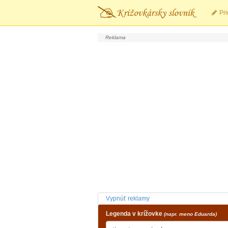
Pri
Vypnúť reklamy
Legenda v krížovke
(napr. meno Eduarda)