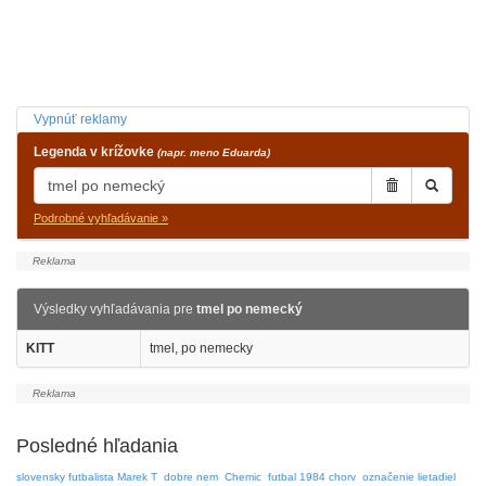
Vypnúť reklamy
Legenda v krížovke
(napr. meno Eduarda)
Podrobné vyhľadávanie »
Výsledky vyhľadávania pre
tmel po nemecký
KITT
tmel, po nemecky
Posledné hľadania
slovensky futbalista Marek T
dobre nem
Chemic
futbal 1984 chorv
označenie lietadiel