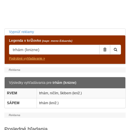
Vypnúť reklamy
Legenda v krížovke
(napr. meno Eduarda)
Podrobné vyhľadávanie »
Výsledky vyhľadávania pre
trhám (knizne)
RVEM
trhám, ničím, šklbem (kniž.)
SÁPEM
trhám (kniž.)
Posledné hľadania