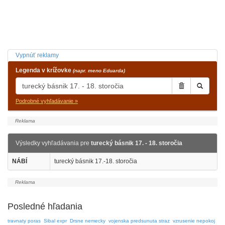
Vypnúť reklamy
Legenda v krížovke
(napr. meno Eduarda)
Podrobné vyhľadávanie »
Výsledky vyhľadávania pre
turecký básnik 17. - 18. storočia
NÁBÍ
turecký básnik 17.-18. storočia
Posledné hľadania
travnaty poras
Sibal expr
Drsne nemecky
vojenska predsunuta straz
vzrusenie nepokoj