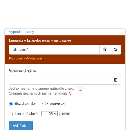
Vypnúť reklamy
Legenda v krížovke
(napr. meno Eduarda)
Podrobné vyhľadávanie »
Vpisovaný výraz
Jedno neznáme písmeno nahraďte znakom
_
Skupinu neznámych písmen znakom
%
Bez diakritiky
S diakritikou
písmen
Len celé slová
Vyhľadať