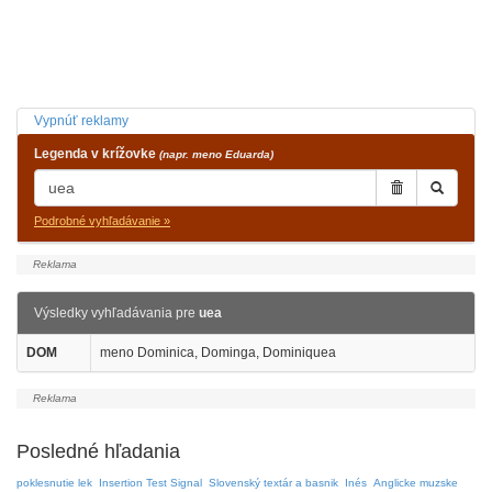
Vypnúť reklamy
Legenda v krížovke
(napr. meno Eduarda)
Podrobné vyhľadávanie »
Výsledky vyhľadávania pre
uea
DOM
meno Dominica, Dominga, Dominiquea
Posledné hľadania
poklesnutie lek
Insertion Test Signal
Slovenský textár a basnik
Inés
Anglicke muzske