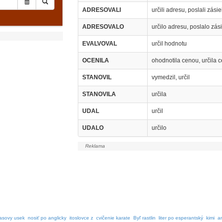
ADRESOVALI
určili adresu, poslali zás
ADRESOVALO
určilo adresu, poslalo zás
EVALVOVAL
určil hodnotu
OCENILA
ohodnotila cenou, určila 
STANOVIL
vymedzil, určil
STANOVILA
určila
UDAL
určil
UDALO
určilo
asovy usek
nosiť po anglicky
itoslovce z
cvičenie karate
Byľ rastlin
liter po esperantský
kimi
an