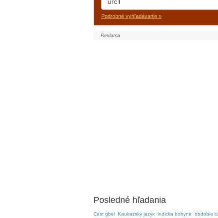
Podrobné vyhľadávanie »
Posledné hľadania
Cast gbel
Kaukazský jazyk
indicka bohyna
obdobie c