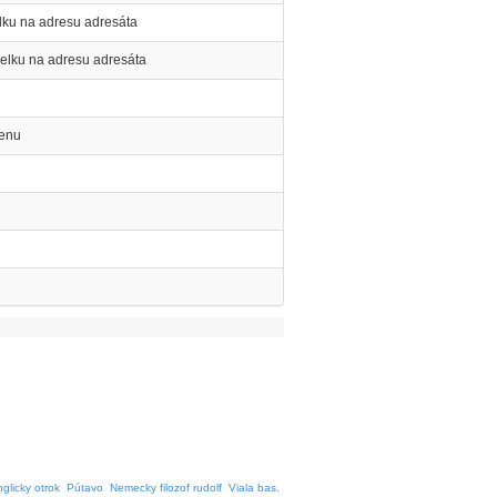
ielku na adresu adresáta
ielku na adresu adresáta
cenu
glicky otrok
Pútavo
Nemecky filozof rudolf
Viala bas.