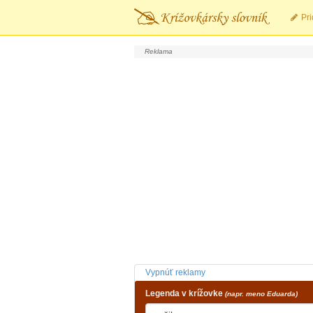
Pri
Vypnúť reklamy
Legenda v krížovke
(napr. meno Eduarda)