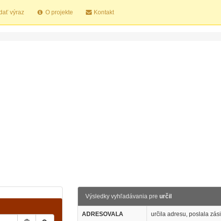
dať výraz
O projekte
Kontakt
Výsledky vyhľadávania pre
určil
ADRESOVALA
určila adresu, poslala zás