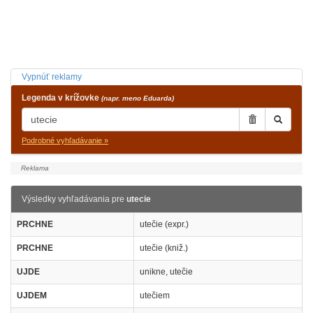
Vypnúť reklamy
Legenda v krížovke
(napr. meno Eduarda)
Podrobné vyhľadávanie »
Výsledky vyhľadávania pre
utecie
PRCHNE
utečie (expr.)
PRCHNE
utečie (kniž.)
UJDE
unikne, utečie
UJDEM
utečiem