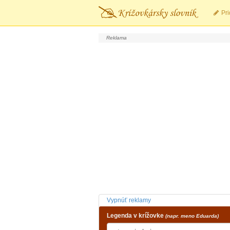
Pri
Vypnúť reklamy
Legenda v krížovke
(napr. meno Eduarda)