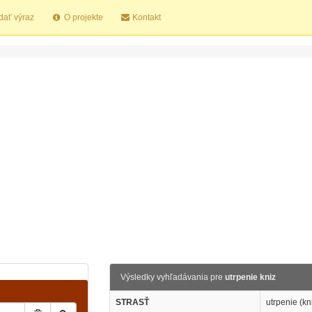
dať výraz
O projekte
Kontakt
Výsledky vyhľadávania pre
utrpenie kniz
STRASŤ
utrpenie (kni