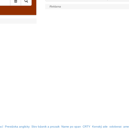
ací
Prestávka anglicky
Slov básnik a prozaik
Name po span
CRTY
Kenský atle
odoberat
ame