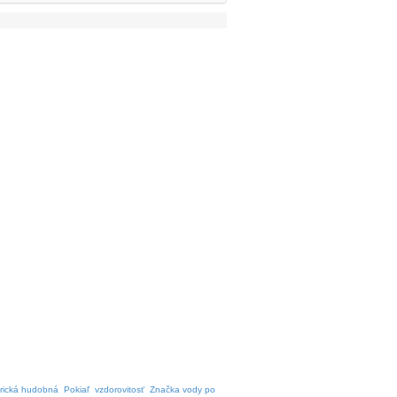
rická hudobná
Pokiaľ
vzdorovitosť
Značka vody po