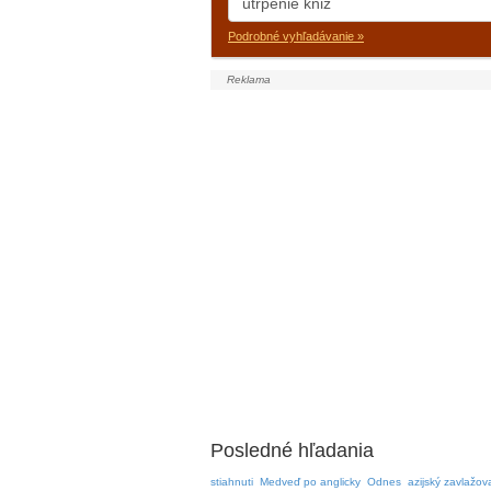
Podrobné vyhľadávanie »
Posledné hľadania
stiahnuti
Medveď po anglicky
Odnes
azijský zavlažov