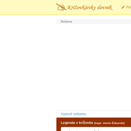
Pri
Vypnúť reklamy
Legenda v krížovke
(napr. meno Eduarda)