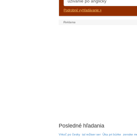
Podrobné vyhľadávanie »
Posledné hľadania
Vrkoč po česky
tal režiser ser
Úka pri búrke
zenske m