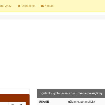
dať výraz
O projekte
Kontakt
Výsledky vyhľadávania pre
uzivanie po anglicky
USAGE
užívanie, po anglicky