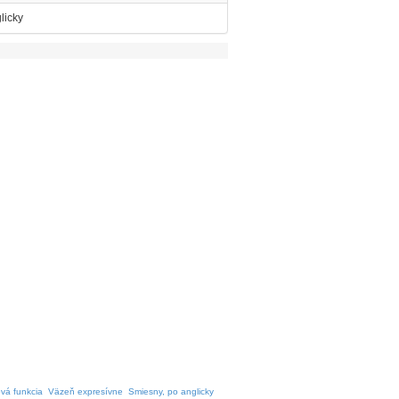
licky
vá funkcia
Väzeň expresívne
Smiesny, po anglicky