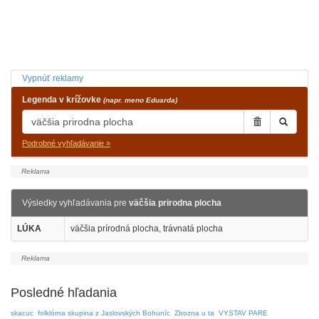
Vypnúť reklamy
Legenda v krížovke
(napr. meno Eduarda)
Podrobné vyhľadávanie »
Výsledky vyhľadávania pre
väčšia prirodna plocha
LÚKA
väčšia prírodná plocha, trávnatá plocha
Posledné hľadania
skacuc
folklórna skupina z Jaslovských Bohuníc
Zbozna u ta
VYSTAV PARE