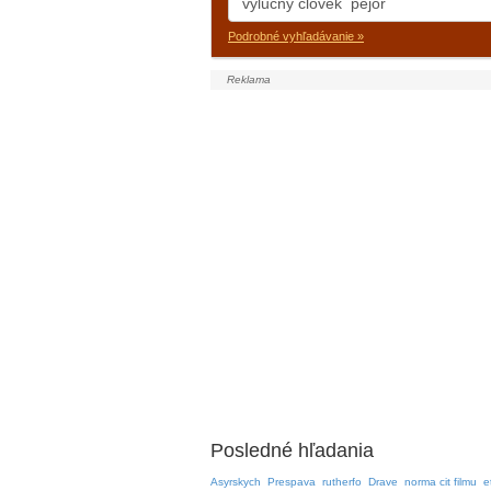
Podrobné vyhľadávanie »
Posledné hľadania
Asyrskych
Prespava
rutherfo
Drave
norma cit filmu
e