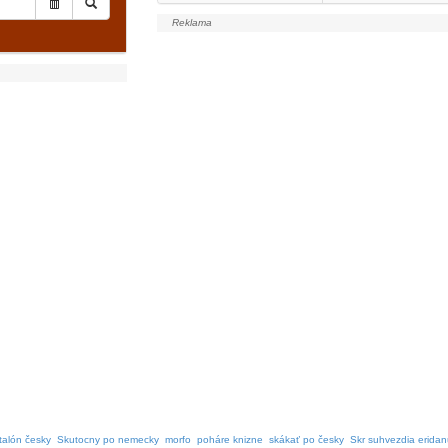
talón česky
Skutocny po nemecky
morfo
poháre knizne
skákať po česky
Skr suhvezdia erida