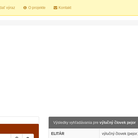
dať výraz
O projekte
Kontakt
Výsledky vyhľadávania pre
výlučný človek pejor
ELITÁR
výlučný človek (pejor.