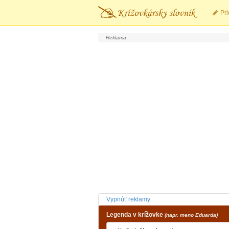
Pri
Vypnúť reklamy
Legenda v krížovke
(napr. meno Eduarda)