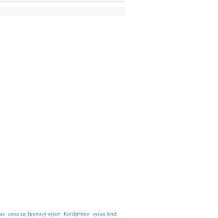
nus
cena za športový výkon
Konšpirátor
vyzva (kniž.