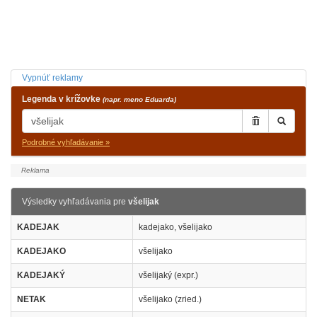
Vypnúť reklamy
Legenda v krížovke
(napr. meno Eduarda)
Podrobné vyhľadávanie »
Výsledky vyhľadávania pre
všelijak
KADEJAK
kadejako, všelijako
KADEJAKO
všelijako
KADEJAKÝ
všelijaký (expr.)
NETAK
všelijako (zried.)