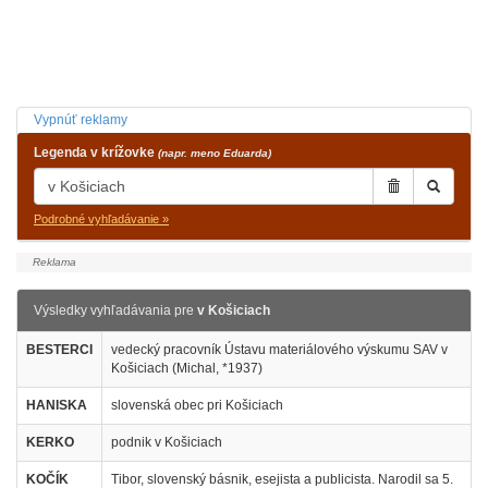
Vypnúť reklamy
Legenda v krížovke
(napr. meno Eduarda)
Podrobné vyhľadávanie »
Výsledky vyhľadávania pre
v Košiciach
BESTERCI
vedecký pracovník Ústavu materiálového výskumu SAV v
Košiciach (Michal, *1937)
HANISKA
slovenská obec pri Košiciach
KERKO
podnik v Košiciach
KOČÍK
Tibor, slovenský básnik, esejista a publicista. Narodil sa 5.