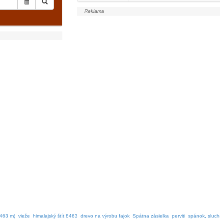
8463 m)
vieže
himalajský štít 8463
drevo na výrobu fajok
Spátna zásielka
perviti
spánok, sluch