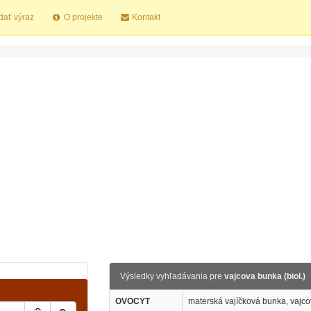
dať výraz
O projekte
Kontakt
Výsledky vyhľadávania pre
vajcova bunka (biol.)
OVOCYT
materská vajíčková bunka, vajcov