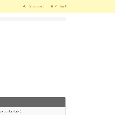
Registrovať
Prihlásiť
á bunka (biol.)