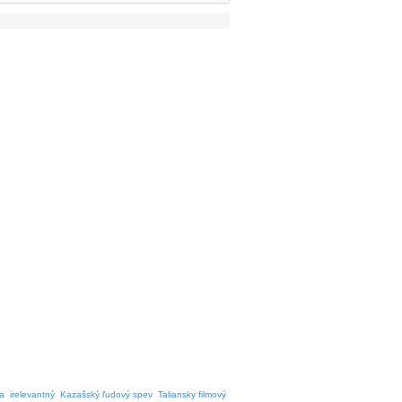
a
irelevantný
Kazašský ľudový spev
Taliansky filmový