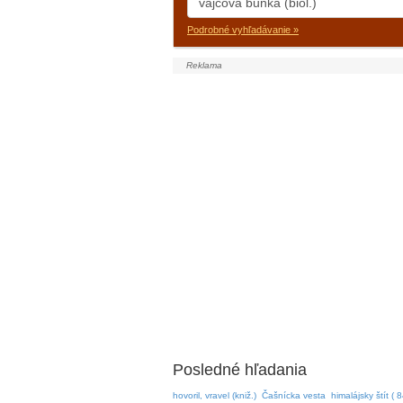
Podrobné vyhľadávanie »
Posledné hľadania
hovoril, vravel (kniž.)
Čašnícka vesta
himalájsky štít ( 