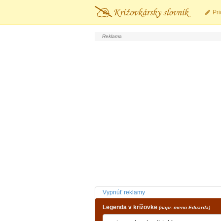
Pri
Vypnúť reklamy
Legenda v krížovke
(napr. meno Eduarda)