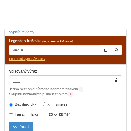
Vypnúť reklamy
Legenda v krížovke
(napr. meno Eduarda)
Podrobné vyhľadávanie »
Vpisovaný výraz
Jedno neznáme písmeno nahraďte znakom
_
Skupinu neznámych písmen znakom
%
Bez diakritiky
S diakritikou
písmen
Len celé slová
Vyhľadať