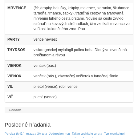
MRVENCE
(čír, dropky, halušky, krúpky, melence, steranka, škubance,
tarhoňa, trhance, ťapky), tradičná cestovina tvarovaná
mrvením tuhého cesta prstami. Novšie sa cesto zvyklo
strúhať na kovových strúhadlách, čím vznikali mrvence vo
veľkosti kukuričného zrna. Pou
PARTY
vence neviest
THYRSOS
v starogréckej mytológii palica boha Dionýza, ovenčená
brečtanom a révou
VIENOK
venček (bás.)
VIENOK
venček (bás.), záverečný večierok v tanečnej škole
VIL
plietol (vence), robil vence
VIŤ
pliesť (vence)
Posledné hľadania
Poroba (kniž.)
miazga živ tela
Jednoclen mat
Talian architekt andra
Typ menitelnej