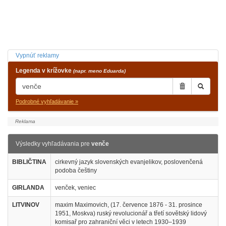
Vypnúť reklamy
Legenda v krížovke
(napr. meno Eduarda)
Podrobné vyhľadávanie »
Výsledky vyhľadávania pre
venče
BIBLIČTINA
cirkevný jazyk slovenských evanjelikov, poslovenčená
podoba češtiny
GIRLANDA
venček, veniec
LITVINOV
maxim Maximovich, (17. července 1876 - 31. prosince
1951, Moskva) ruský revolucionář a třetí sovětský lidový
komisař pro zahraniční věci v letech 1930–1939