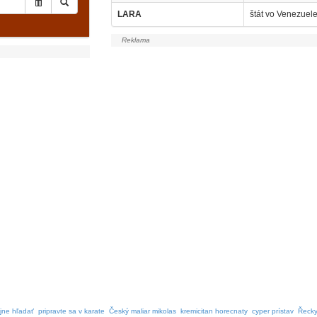
LARA
štát vo Venezuel
jne hľadať
pripravte sa v karate
Český maliar mikolas
kremicitan horecnaty
cyper prístav
Řecky