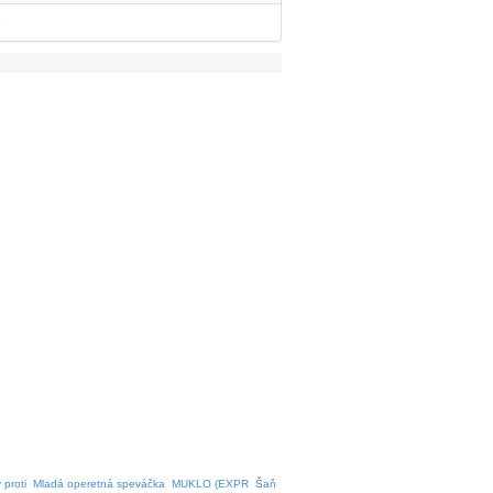
e
 proti
Mladá operetná speváčka
MUKLO (EXPR
Šaň