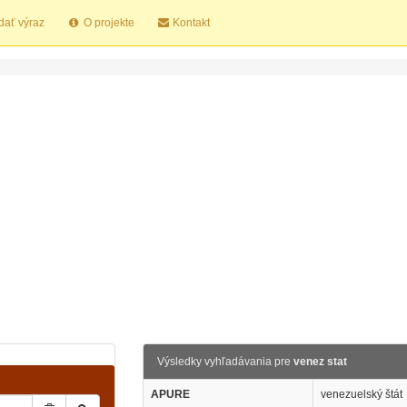
dať výraz
O projekte
Kontakt
Výsledky vyhľadávania pre
venez stat
APURE
venezuelský štát