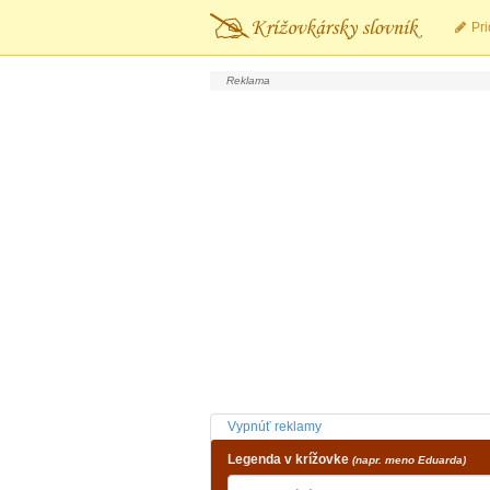
Pri
Vypnúť reklamy
Legenda v krížovke
(napr. meno Eduarda)