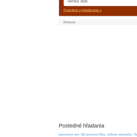
Podrobné vyhľadávanie »
Posledné hľadania
lepenkový rám
Má púsťova líška
tažkost opletačka
Ta