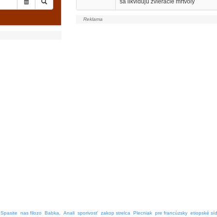
sa likvidujú zvieracie mŕtvoly
Spasite
nas filozo
Babka,
Anali
sporivosť
zakop strelca
Plecniak
pre francúzsky
etiopské sí