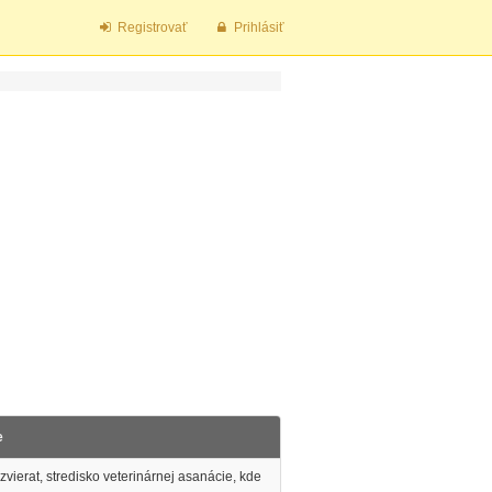
Registrovať
Prihlásiť
e
vierat, stredisko veterinárnej asanácie, kde