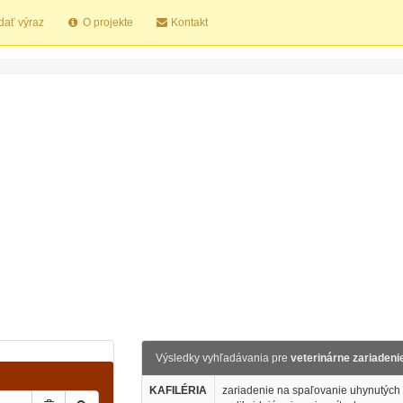
dať výraz
O projekte
Kontakt
Výsledky vyhľadávania pre
veterinárne zariadeni
KAFILÉRIA
zariadenie na spaľovanie uhynutých z