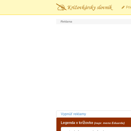
Pri
Vypnúť reklamy
Legenda v krížovke
(napr. meno Eduarda)