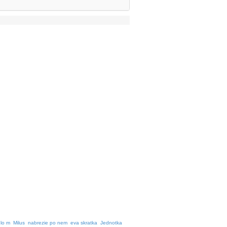
dlo m
Milus
nabrezie po nem
eva skratka
Jednotka