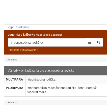
Vypnúť reklamy
Legenda v krížovke
(napr. meno Eduarda)
Podrobné vyhľadávanie »
Výsledky vyhľadávania pre
viacnasobna rodička
MULTIPARA
viacnásobná rodička
PLURIPARA
mnohorodička, viacnásobná rodička, žena, ktorá už
viackrát rodila