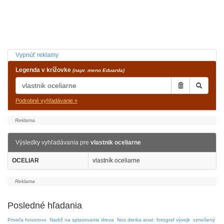
Vypnúť reklamy
Legenda v krížovke
(napr. meno Eduarda)
Podrobné vyhľadávanie »
Výsledky vyhľadávania pre
vlastnik oceliarne
OCELIAR
vlastník oceliarne
Posledné hľadania
Priveľa hovorovo
Nadrž na splavovanie dreva
Nos dierka anat
fotograf vývojk
vznešený