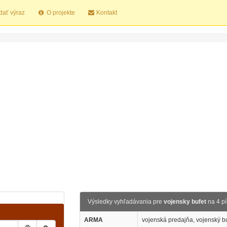
dať výraz
O projekte
Kontakt
Výsledky vyhľadávania pre
vojensky bufet
na 4 p
ARMA
vojenská predajňa, vojenský bu