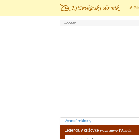
Pri
Vypnúť reklamy
Legenda v krížovke
(napr. meno Eduarda)