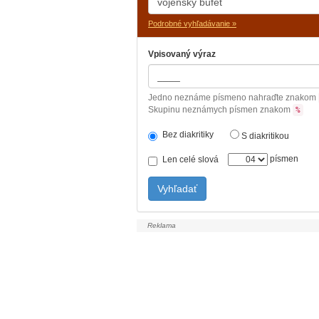
Podrobné vyhľadávanie »
Vpisovaný výraz
Jedno neznáme písmeno nahraďte znakom
Skupinu neznámych písmen znakom
%
Bez diakritiky
S diakritikou
písmen
Len celé slová
Vyhľadať