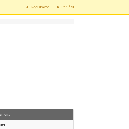
Registrovať
Prihlásiť
ísmená
fet