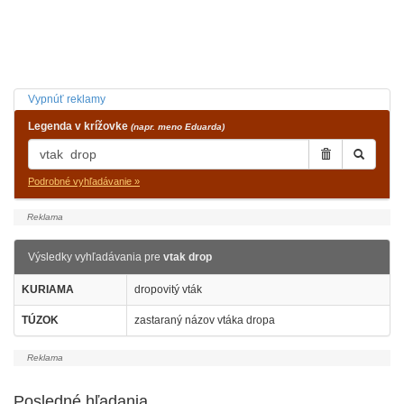
Vypnúť reklamy
Legenda v krížovke
(napr. meno Eduarda)
Podrobné vyhľadávanie »
Výsledky vyhľadávania pre
vtak drop
KURIAMA
dropovitý vták
TÚZOK
zastaraný názov vtáka dropa
Posledné hľadania