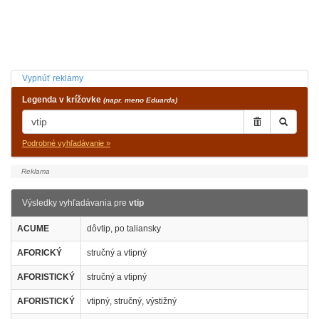
Vypnúť reklamy
Legenda v krížovke
(napr. meno Eduarda)
Podrobné vyhľadávanie »
Výsledky vyhľadávania pre
vtip
ACUME
dôvtip, po taliansky
AFORICKÝ
stručný a vtipný
AFORISTICKÝ
stručný a vtipný
AFORISTICKÝ
vtipný, stručný, výstižný