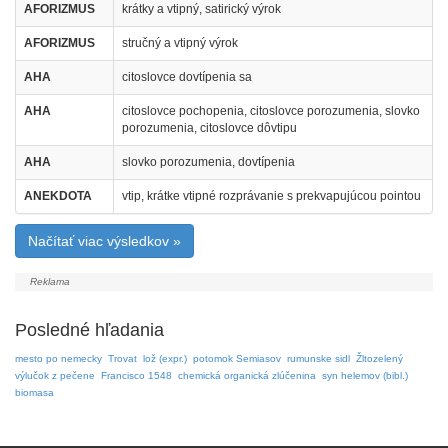
AFORIZMUS
krátky a vtipný, satirický výrok
AFORIZMUS
stručný a vtipný výrok
AHA
citoslovce dovtípenia sa
AHA
citoslovce pochopenia, citoslovce porozumenia, slovko
porozumenia, citoslovce dôvtipu
AHA
slovko porozumenia, dovtípenia
ANEKDOTA
vtip, krátke vtipné rozprávanie s prekvapujúcou pointou
Načítať viac výsledkov »
Posledné hľadania
mesto po nemecky
Trovat
lož (expr.)
potomok Semiasov
rumunske sidl
Žltozelený
výlučok z pečene
Francisco 1548
chemická organická zlúčenina
syn helemov (bibl.)
biomasa