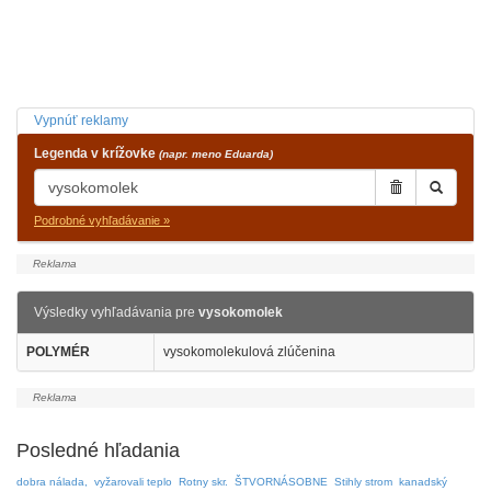
Vypnúť reklamy
Legenda v krížovke
(napr. meno Eduarda)
Podrobné vyhľadávanie »
Výsledky vyhľadávania pre
vysokomolek
POLYMÉR
vysokomolekulová zlúčenina
Posledné hľadania
dobra nálada,
vyžarovali teplo
Rotny skr.
ŠTVORNÁSOBNE
Stihly strom
kanadský