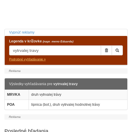
Vypnúť reklamy
Legenda v krížovke
(napr. meno Eduarda)
Podrobné vyhľadávanie »
Výsledky vyhľadávania pre
vytrvalej travy
MRVKA
druh vytrvalej trávy
POA
lipnica (bot.), druh vytrvalej hodnotnej trávy
Posledné hľadania