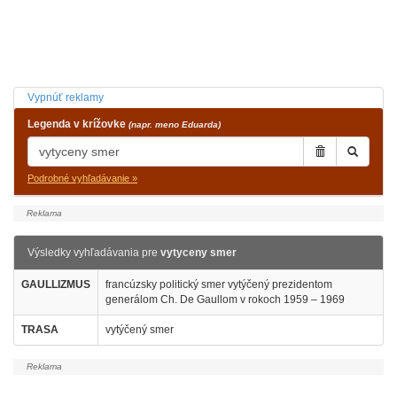
Vypnúť reklamy
Legenda v krížovke
(napr. meno Eduarda)
Podrobné vyhľadávanie »
Výsledky vyhľadávania pre
vytyceny smer
GAULLIZMUS
francúzsky politický smer vytýčený prezidentom
generálom Ch. De Gaullom v rokoch 1959 – 1969
TRASA
vytýčený smer