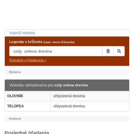
Vypnúť reklamy
Legenda v krížovke
(napr. meno Eduarda)
Podrobné vyhľadávanie »
Výsledky vyhľadávania pre
vzdy zelena drevina
OLOVNÍK
vždyzelená drevina
TELOPEA
vždyzelená drevina
Posledné hľadania