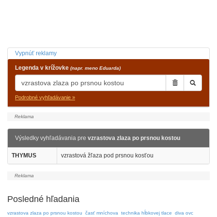
Vypnúť reklamy
Legenda v krížovke
(napr. meno Eduarda)
Podrobné vyhľadávanie »
Výsledky vyhľadávania pre
vzrastova zlaza po prsnou kostou
THYMUS
vzrastová žľaza pod prsnou kosťou
Posledné hľadania
vzrastova zlaza po prsnou kostou
časť mníchova
technika hĺbkovej tlace
diva ovc