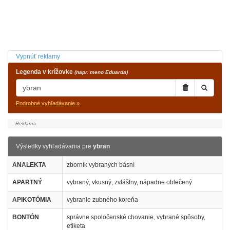
Vypnúť reklamy
Legenda v krížovke
(napr. meno Eduarda)
Podrobné vyhľadávanie »
Výsledky vyhľadávania pre
ybran
ANALEKTA
zborník vybraných básní
APARTNÝ
vybraný, vkusný, zvláštny, nápadne oblečený
APIKOTÓMIA
vybranie zubného koreňa
BONTÓN
správne spoločenské chovanie, vybrané spôsoby,
etiketa