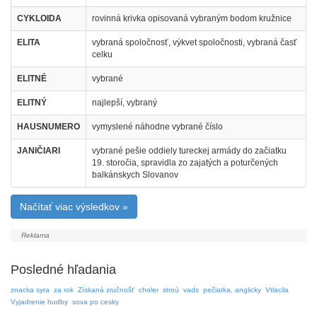
CYKLOIDA
rovinná krivka opisovaná vybraným bodom kružnice
ELITA
vybraná spoločnosť, výkvet spoločnosti, vybraná časť
celku
ELITNÉ
vybrané
ELITNÝ
najlepší, vybraný
HAUSNUMERO
vymyslené náhodne vybrané číslo
JANIČIARI
vybrané pešie oddiely tureckej armády do začiatku
19. storočia, spravidla zo zajatých a poturčených
balkánskych Slovanov
Načítať viac výsledkov »
Posledné hľadania
znacka syra
za rok
Získaná zručnošť
choler
stroú
vads
pečiatka, anglicky
Vtlacila
Vyjadrenie hudby
sova po cesky