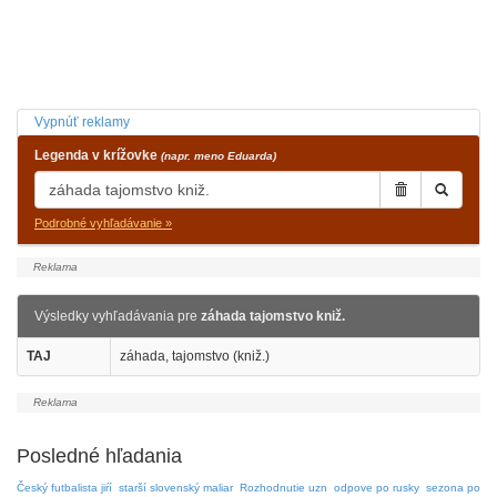
Vypnúť reklamy
Legenda v krížovke
(napr. meno Eduarda)
Podrobné vyhľadávanie »
Výsledky vyhľadávania pre
záhada tajomstvo kniž.
TAJ
záhada, tajomstvo (kniž.)
Posledné hľadania
Český futbalista jiŕí
starší slovenský maliar
Rozhodnutie uzn
odpove po rusky
sezona po