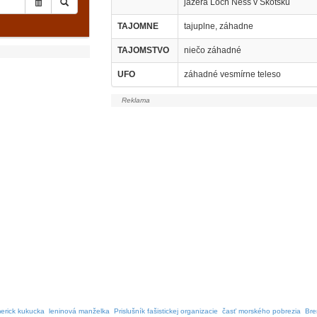
jazera Loch Ness v Škótsku
TAJOMNE
tajuplne, záhadne
TAJOMSTVO
niečo záhadné
UFO
záhadné vesmírne teleso
erick kukucka
leninová manželka
Prislušník fašistickej organizacie
časť morského pobrezia
Bre