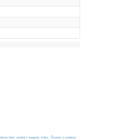
meno latin
roztok z magmy
rožec
Čicavec z pralesa