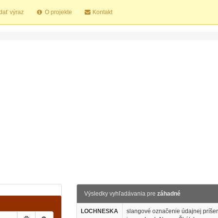
dať výraz
O projekte
Kontakt
Výsledky vyhľadávania pre
záhadné
LOCHNESKA
slangové označenie údajnej príše