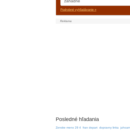
Podrobné vyhľadávanie »
Posledné hľadania
Zenske meno 29 4
fran depart
dopravny linka
juhoam