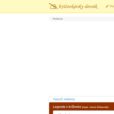
Pri
Vypnúť reklamy
Legenda v krížovke
(napr. meno Eduarda)