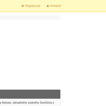
Registrovať
Prihlásiť
ry Nessie, záhadného vodného živočícha z