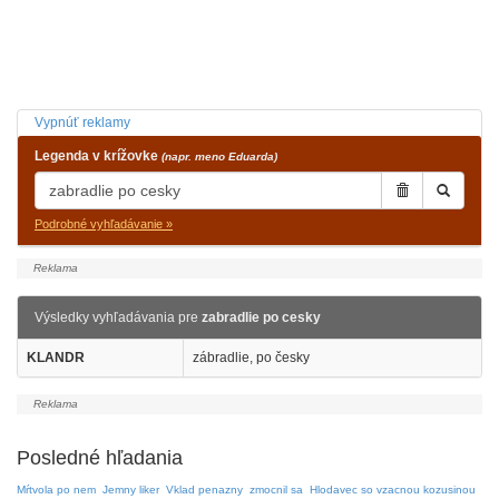
Vypnúť reklamy
Legenda v krížovke
(napr. meno Eduarda)
Podrobné vyhľadávanie »
Výsledky vyhľadávania pre
zabradlie po cesky
KLANDR
zábradlie, po česky
Posledné hľadania
Mŕtvola po nem
Jemny liker
Vklad penazny
zmocnil sa
Hlodavec so vzacnou kozusinou