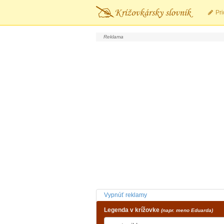
Pri
Vypnúť reklamy
Legenda v krížovke
(napr. meno Eduarda)