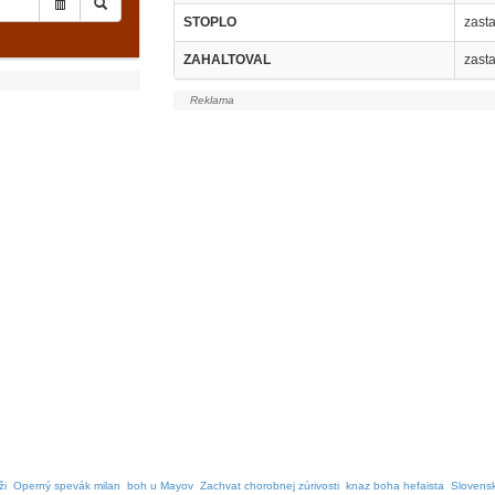
STOPLO
zasta
ZAHALTOVAL
zasta
ži
Operný spevák milan
boh u Mayov
Zachvat chorobnej zúrivosti
knaz boha hefaista
Slovensk