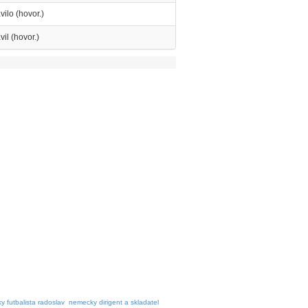
vilo (hovor.)
vil (hovor.)
y futbalista radoslav
nemecky dirigent a skladatel