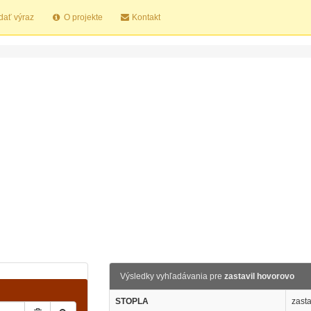
dať výraz
O projekte
Kontakt
Výsledky vyhľadávania pre
zastavil hovorovo
STOPLA
zasta