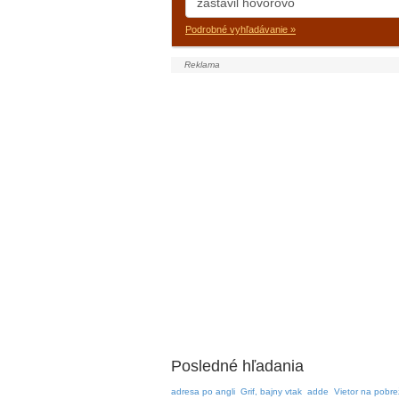
Podrobné vyhľadávanie »
Posledné hľadania
adresa po angli
Grif, bajny vtak
adde
Vietor na pobre