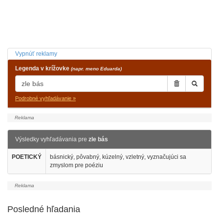
Vypnúť reklamy
Legenda v krížovke
(napr. meno Eduarda)
Podrobné vyhľadávanie »
Výsledky vyhľadávania pre
zle bás
POETICKÝ
básnický, pôvabný, kúzelný, vzletný, vyznačujúci sa
zmyslom pre poéziu
Posledné hľadania