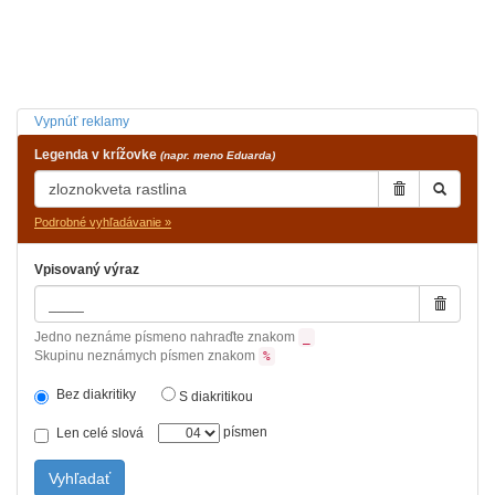
Vypnúť reklamy
Legenda v krížovke
(napr. meno Eduarda)
Podrobné vyhľadávanie »
Vpisovaný výraz
Jedno neznáme písmeno nahraďte znakom
_
Skupinu neznámych písmen znakom
%
Bez diakritiky
S diakritikou
písmen
Len celé slová
Vyhľadať