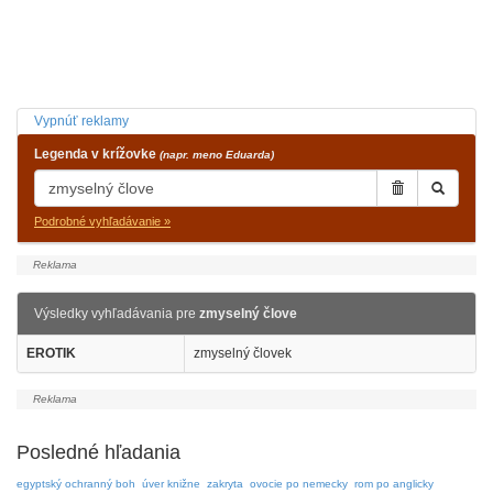
Vypnúť reklamy
Legenda v krížovke
(napr. meno Eduarda)
Podrobné vyhľadávanie »
Výsledky vyhľadávania pre
zmyselný člove
EROTIK
zmyselný človek
Posledné hľadania
egyptský ochranný boh
úver knižne
zakryta
ovocie po nemecky
rom po anglicky