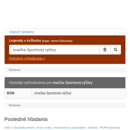
Vypnúť reklamy
Legenda v krížovke
(napr. meno Eduarda)
Podrobné vyhľadávanie »
Výsledky vyhľadávania pre
značka športovej výživy
BSN
značka športovej výživy
Posledné hľadania
sídlo v Saudskej Arábii
nil po cesky
International association
oblamo
PERA basnicky